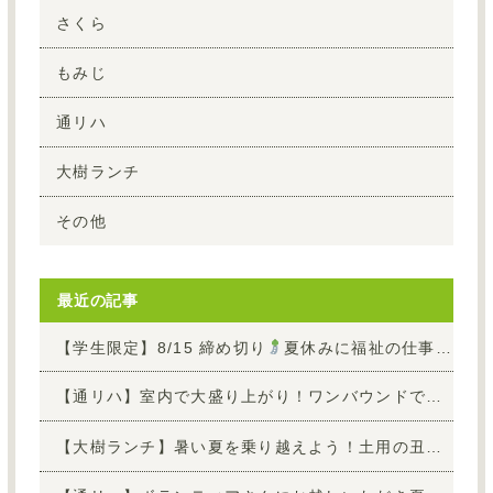
さくら
もみじ
通リハ
大樹ランチ
その他
最近の記事
【学生限定】8/15 締め切り
夏休みに福祉の仕事を知ろう！お仕事1日体験参加者 募集中
【通リハ】室内で大盛り上がり！ワンバウンドで狙い打てボール的入れ
【大樹ランチ】暑い夏を乗り越えよう！土用の丑の日「うな玉丼」