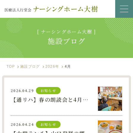
[ ナーシングホーム大樹 ]
サービス内容
施設ブログ
入居のご案内
施設ブログ
TOP
施設ブログ
2026年
4月
フォトアルバム
2026.04.29
お知らせ
資料ダウンロード
【通リハ】春の朗読会と4月のお誕生日会を行いました
0866-90-1200
2026.04.24
お知らせ
お問い合わせ