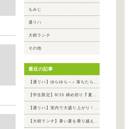
もみじ
通リハ
大樹ランチ
その他
最近の記事
【通リハ】ゆらゆら～♪ 落ちたらダメよゲーム
【学生限定】8/15 締め切り
夏休みに福祉の仕事を知ろう！お仕事1日体験参加者 募集中
【通リハ】室内で大盛り上がり！ワンバウンドで狙い打てボール的入れ
【大樹ランチ】暑い夏を乗り越えよう！土用の丑の日「うな玉丼」