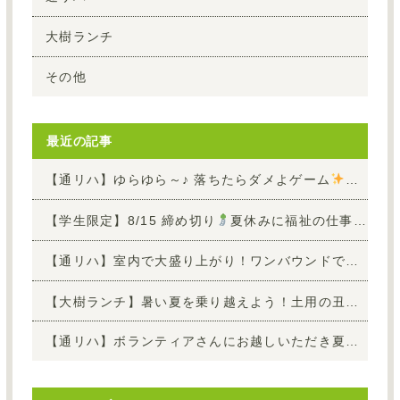
大樹ランチ
その他
最近の記事
【通リハ】ゆらゆら～♪ 落ちたらダメよゲーム
～介護
【学生限定】8/15 締め切り
夏休みに福祉の仕事を知ろう！お仕事1日体験参加者 募集中
【通リハ】室内で大盛り上がり！ワンバウンドで狙い打てボール的入れ
【大樹ランチ】暑い夏を乗り越えよう！土用の丑の日「うな玉丼」
【通リハ】ボランティアさんにお越しいただき夏の演奏会を開催しました！