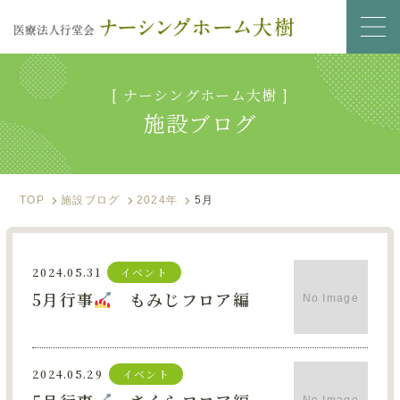
[ ナーシングホーム大樹 ]
サービス内容
施設ブログ
入居のご案内
施設ブログ
TOP
施設ブログ
2024年
5月
フォトアルバム
2024.05.31
イベント
資料ダウンロード
5月行事
もみじフロア編
0866-90-1200
2024.05.29
イベント
お問い合わせ