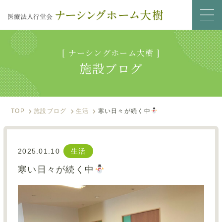
[ ナーシングホーム大樹 ]
サービス内容
施設ブログ
入居のご案内
施設ブログ
TOP
施設ブログ
生活
寒い日々が続く中
フォトアルバム
2025.01.10
生活
資料ダウンロード
寒い日々が続く中
0866-90-1200
お問い合わせ