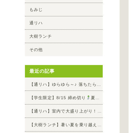
もみじ
通リハ
大樹ランチ
その他
最近の記事
【通リハ】ゆらゆら～♪ 落ちたらダメよゲーム
【学生限定】8/15 締め切り
夏休みに福祉の仕事を知ろう！お仕事1日体験参加者 募集中
【通リハ】室内で大盛り上がり！ワンバウンドで狙い打てボール的入れ
【大樹ランチ】暑い夏を乗り越えよう！土用の丑の日「うな玉丼」